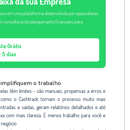
Caixa da sua Empresa
sa
com uma plataforma desenvolvida por especialistas
 consultoria de planejamento financeiro para
ste Grátis
 5 dias
implifiquem o trabalho
 elas têm limites – são manuais, propensas a erros e
 como o Cashtrack tornam o processo muito mais
entradas e saídas, geram relatórios detalhados e até
aixa com mais clareza. É menos trabalho para você e
 negócio.