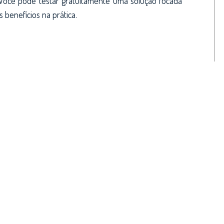
 Você pode testar gratuitamente uma solução focada
benefícios na prática.