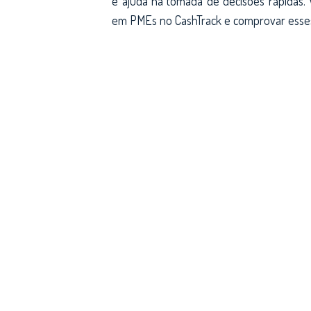
e ajuda na tomada de decisões rápidas.
em PMEs no
CashTrack
e comprovar esses 